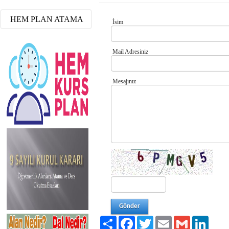
HEM PLAN ATAMA
İsim
Mail Adresiniz
Mesajınız
Paylaş
Facebook
Twitter
Email
Gmail
LinkedI