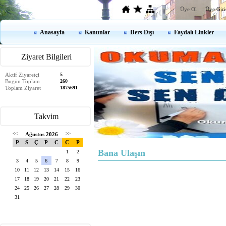
Üye Ol
Üye Giri
Anasayfa
Kanunlar
Ders Dışı
Faydalı Linkler
Ziyaret Bilgileri
Aktif Ziyaretçi
5
Bugün Toplam
260
Toplam Ziyaret
1875691
Takvim
<<
Ağustos 2026
>>
P
S
Ç
P
C
C
P
Bana Ulaşın
1
2
3
4
5
6
7
8
9
10
11
12
13
14
15
16
17
18
19
20
21
22
23
24
25
26
27
28
29
30
31