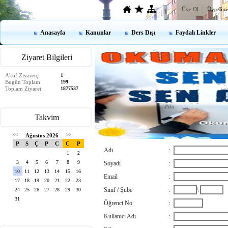
Üye Ol
Üye Giri
Anasayfa
Kanunlar
Ders Dışı
Faydalı Linkler
Ziyaret Bilgileri
Aktif Ziyaretçi
1
Bugün Toplam
199
Toplam Ziyaret
1877537
Takvim
<<
Ağustos 2026
>>
P
S
Ç
P
C
C
P
Adı
:
1
2
3
4
5
6
7
8
9
Soyadı
:
10
11
12
13
14
15
16
Email
:
17
18
19
20
21
22
23
Sınıf / Şube
:
\
24
25
26
27
28
29
30
31
Öğrenci No
:
Kullanıcı Adı
: