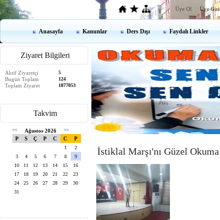
Üye Ol
Üye Giri
Anasayfa
Kanunlar
Ders Dışı
Faydalı Linkler
Ziyaret Bilgileri
Aktif Ziyaretçi
5
Bugün Toplam
124
Toplam Ziyaret
1877053
Takvim
<<
Ağustos 2026
>>
P
S
Ç
P
C
C
P
1
2
İstiklal Marşı'nı Güzel Okuma
3
4
5
6
7
8
9
10
11
12
13
14
15
16
17
18
19
20
21
22
23
24
25
26
27
28
29
30
31