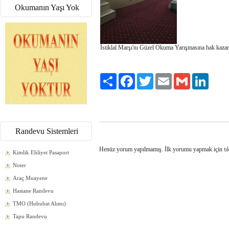
Okumanın Yaşı Yok
İstiklal Marşı'nı Güzel Okuma Yarışmasına hak kazan
Paylaş
Facebook
Twitter
Email
Gmail
LinkedI
Randevu Sistemleri
Henüz yorum yapılmamış. İlk yorumu yapmak için
tı
Kimlik Ehliyet Pasaport
Noter
Araç Muayene
Hastane Randevu
TMO (Hububat Alımı)
Tapu Randevu