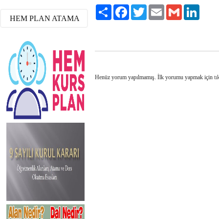
Paylaş
Facebook
Twitter
Email
Gmail
LinkedI
HEM PLAN ATAMA
Henüz yorum yapılmamış. İlk yorumu yapmak için
tı