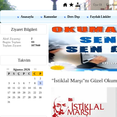
Üye Ol
Üye Giri
Anasayfa
Kanunlar
Ders Dışı
Faydalı Linkler
Ziyaret Bilgileri
Aktif Ziyaretçi
2
Bugün Toplam
111
Toplam Ziyaret
1877040
Takvim
<<
Ağustos 2026
>>
P
S
Ç
P
C
C
P
1
2
''İstiklal Marşı''nı Güzel Oku
3
4
5
6
7
8
9
10
11
12
13
14
15
16
17
18
19
20
21
22
23
24
25
26
27
28
29
30
31