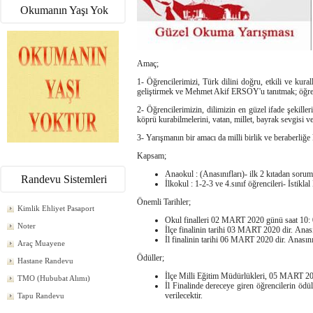
Okumanın Yaşı Yok
Amaç;
1- Öğrencilerimizi, Türk dilini doğru, etkili ve ku
geliştirmek ve Mehmet Akif ERSOY'u tanıtmak; öğrenc
2- Öğrencilerimizin, dilimizin en güzel ifade şekiller
köprü kurabilmelerini, vatan, millet, bayrak sevgisi ve
3- Yarışmanın bir amacı da milli birlik ve beraberliğe 
Kapsam;
Anaokul : (Anasınıfları)- ilk 2 kıtadan sorum
Randevu Sistemleri
İlkokul : 1-2-3 ve 4.sınıf öğrencileri- İstik
Önemli Tarihler;
Kimlik Ehliyet Pasaport
Okul finalleri
02 MART 2020
günü saat 10: 
Noter
İlçe finalinin tarihi
03 MART 2020
dir. Anası
İl finalinin tarihi
06 MART 2020
dir. Anasını
Araç Muayene
Ödüller;
Hastane Randevu
İlçe Milli Eğitim Müdürlükleri,
05 MART 2
TMO (Hububat Alımı)
İl Finalinde dereceye giren öğrencilerin ödül
verilecektir.
Tapu Randevu