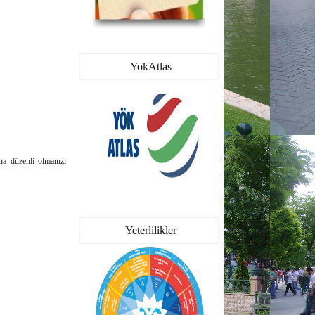
YokAtlas
ha düzenli olmanızı
Yeterlilikler