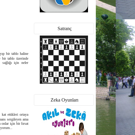
Satranç
yıp bir tablo haline
e bir tablo üzerinde
sağlığı için neler
Zeka Oyunları
kat ettikleri ortaya
rmans sergileyen ama
nlar için bir fırsat
ıyorum...