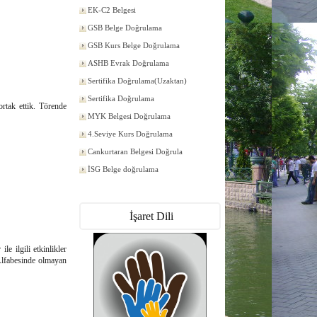
EK-C2 Belgesi
GSB Belge Doğrulama
GSB Kurs Belge Doğrulama
ASHB Evrak Doğrulama
Sertifika Doğrulama(Uzaktan)
Sertifika Doğrulama
rtak ettik. Törende
MYK Belgesi Doğrulama
4.Seviye Kurs Doğrulama
Cankurtaran Belgesi Doğrula
İSG Belge doğrulama
İşaret Dili
e ilgili etkinlikler
Alfabesinde olmayan