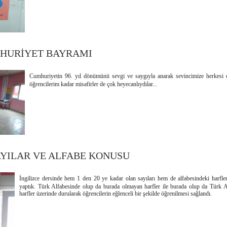
MHURİYET BAYRAMI
Cumhuriyetin 96. yıl dönümünü sevgi ve saygıyla anarak sevincimize herkesi o
öğrencilerim kadar misafirler de çok heyecanlıydılar...
AYILAR VE ALFABE KONUSU
İngilizce dersinde hem 1 den 20 ye kadar olan sayıları hem de alfabesindeki harfler il
yaptık. Türk Alfabesinde olup da burada olmayan harfler ile burada olup da Türk 
harfler üzerinde durularak öğrencilerin eğlenceli bir şekilde öğrenilmesi sağlandı.