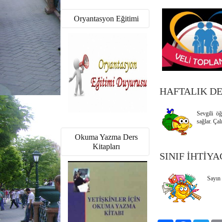
Oryantasyon Eğitimi
HAFTALIK D
Sevgili öğ
sağlar. Çal
Okuma Yazma Ders
Kitapları
SINIF İHTİYA
Sayın 