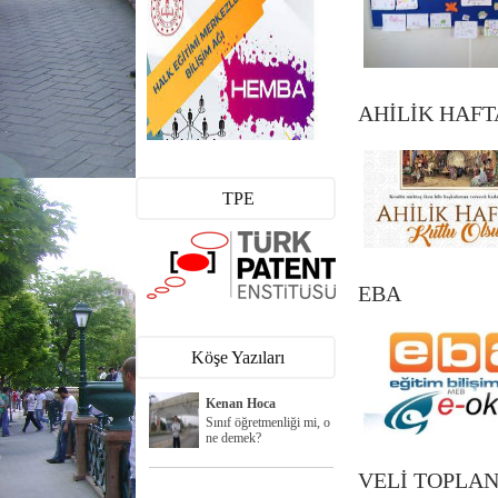
AHİLİK HAFT
TPE
EBA
Köşe Yazıları
Kenan Hoca
Sınıf öğretmenliği mi, o
ne demek?
VELİ TOPLAN