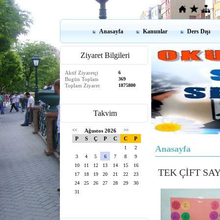
Anasayfa
Kanunlar
Ders Dışı
Ziyaret Bilgileri
Aktif Ziyaretçi
6
Bugün Toplam
369
Toplam Ziyaret
1875800
Takvim
<<
Ağustos 2026
>>
P
S
Ç
P
C
C
P
Anasayfa
1
2
3
4
5
6
7
8
9
10
11
12
13
14
15
16
TEK ÇİFT SA
17
18
19
20
21
22
23
24
25
26
27
28
29
30
31