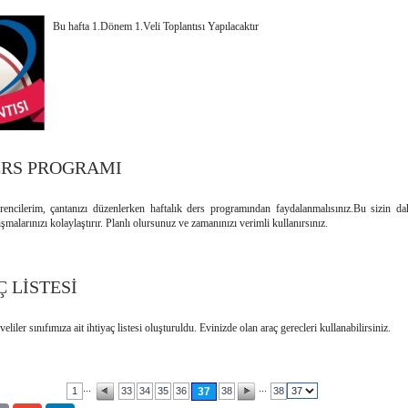
Bu hafta 1.Dönem 1.Veli Toplantısı Yapılacaktır
ERS PROGRAMI
rencilerim, çantanızı düzenlerken haftalık ders programından faydalanmalısınız.Bu sizin da
ışmalarınızı kolaylaştırır. Planlı olursunuz ve zamanınızı verimli kullanırsınız.
Ç LİSTESİ
veliler sınıfımıza ait ihtiyaç listesi oluşturuldu. Evinizde olan araç gerecleri kullanabilirsiniz.
...
...
1
33
34
35
36
37
38
38