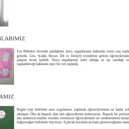
LARIMIZ
Fen Bilimleri dersinde işlediğimiz duyu organlarımız hakkında resim yazı topla
getirdik. Göz, Kulak, Burun, Dil ve Deri(el) resimlerini getiren öğrencileriml
çalışma fırsatı bulduk. Duyu organlarının neler olduğu ne işe yaradığı ve 
yapılabileceği hakkında epey bir veri topladık...
MAMIZ
Bugün iyep belirleme aracı uygulaması yapılarak öğrencilerimizin ne kadar yol 
çıkmıştır. Öba da başarılı olan tüm öğrencilerimi kutluyorum. Başarılı bir perfo
tam anlamıyla kendini sorulara veremeyen öğrencilerimin ise üzülmemesini bunun o
doğuracağını belirtmek istiyorum. Açılacak kurslarla da bunu göstereceğimize inan