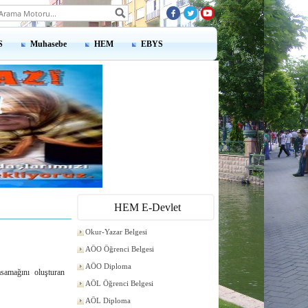
S
Muhasebe
HEM
EBYS
HEM E-Devlet
Okur-Yazar Belgesi
AÖO Öğrenci Belgesi
AÖO Diploma
asamağını oluşturan
AÖL Öğrenci Belgesi
AÖL Diploma