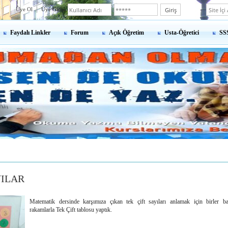
Üye Ol
Üye Girişi
Faydalı Linkler
Forum
Açık Öğretim
Usta-Öğretici
SS
YILAR
Matematik dersinde karşımıza çıkan tek çift sayıları anlamak için birler b
rakamlarla Tek Çift tablosu yaptık.